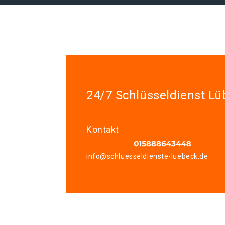
24/7 Schlüsseldienst L
Kontakt
info@schluesseldienste-luebeck.de